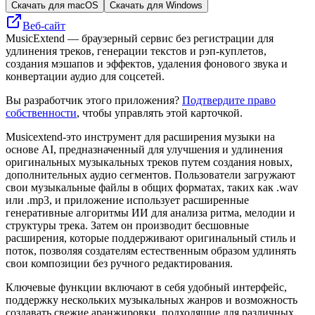
Скачать для macOS
Скачать для Windows
Веб-сайт
MusicExtend — браузерный сервис без регистрации для
удлинения треков, генерации текстов и рэп‑куплетов,
создания мэшапов и эффектов, удаления фонового звука и
конвертации аудио для соцсетей.
Вы разработчик этого приложения?
Подтвердите право
собственности
, чтобы управлять этой карточкой.
Musicextend-это инструмент для расширения музыки на
основе AI, предназначенный для улучшения и удлинения
оригинальных музыкальных треков путем создания новых,
дополнительных аудио сегментов. Пользователи загружают
свои музыкальные файлы в общих форматах, таких как .wav
или .mp3, и приложение использует расширенные
генеративные алгоритмы ИИ для анализа ритма, мелодии и
структуры трека. Затем он производит бесшовные
расширения, которые поддерживают оригинальный стиль и
поток, позволяя создателям естественным образом удлинять
свои композиции без ручного редактирования.
Ключевые функции включают в себя удобный интерфейс,
поддержку нескольких музыкальных жанров и возможность
создавать свежие аранжировки, подходящие для различных