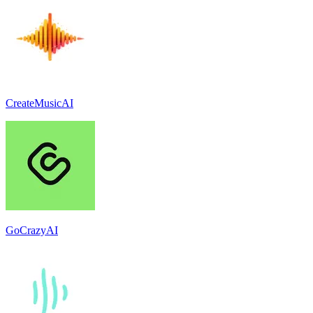
CreateMusicAI
GoCrazyAI