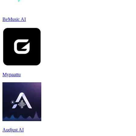
BeMusic AI
Mypaattu
Audjust AI