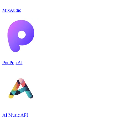
MixAudio
PopPop AI
AI Music API