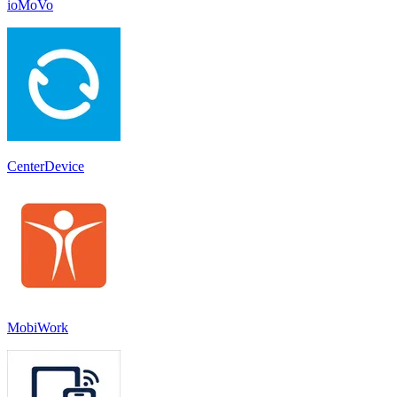
ioMoVo
CenterDevice
MobiWork