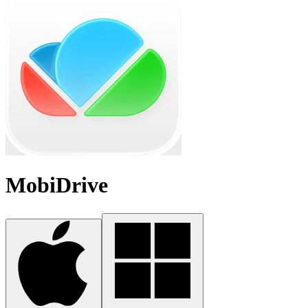
MobiDrive