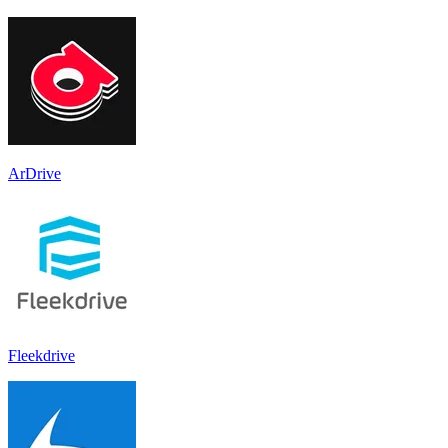
ArDrive
Fleekdrive