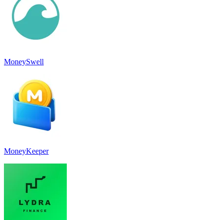
MoneySwell
MoneyKeeper