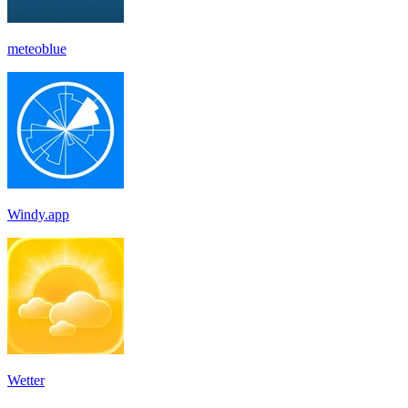
meteoblue
Windy.app
Wetter