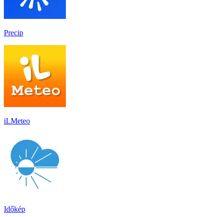
Precip
iLMeteo
Időkép