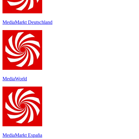
MediaMarkt Deutschland
MediaWorld
MediaMarkt España