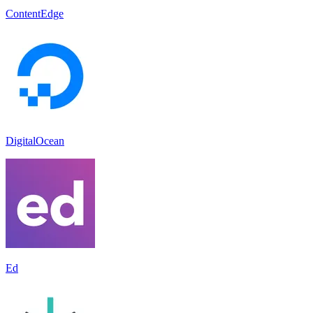
ContentEdge
DigitalOcean
Ed