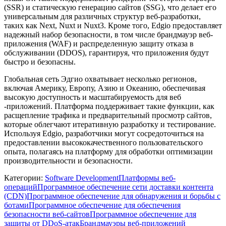
(SSR) и статическую генерацию сайтов (SSG), что делает его
универсальным для различных структур веб-разработки,
таких как Next, Nuxt и Nuxt3. Кроме того, Edgio предоставляет
надежный набор безопасности, в том числе брандмауэр веб-
приложения (WAF) и распределенную защиту отказа в
обслуживании (DDOS), гарантируя, что приложения будут
быстро и безопасны.
Глобальная сеть Эдгио охватывает несколько регионов,
включая Америку, Европу, Азию и Океанию, обеспечивая
высокую доступность и масштабируемость для веб
-приложений. Платформа поддерживает такие функции, как
расщепление трафика и предварительный просмотр сайтов,
которые облегчают итеративную разработку и тестирование.
Используя Edgio, разработчики могут сосредоточиться на
предоставлении высококачественного пользовательского
опыта, полагаясь на платформу для обработки оптимизации
производительности и безопасности.
Категории
:
Software Development
Платформы веб-
операций
Программное обеспечение сети доставки контента
(CDN)
Программное обеспечение для обнаружения и борьбы с
ботами
Программное обеспечение для обеспечения
безопасности веб-сайтов
Программное обеспечение для
защиты от DDoS-атак
Брандмауэры веб-приложений