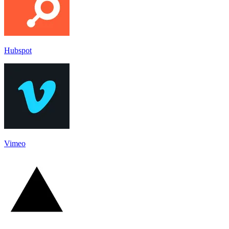
Hubspot
Vimeo