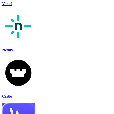
Vercel
Netlify
Castle