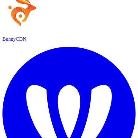
BunnyCDN