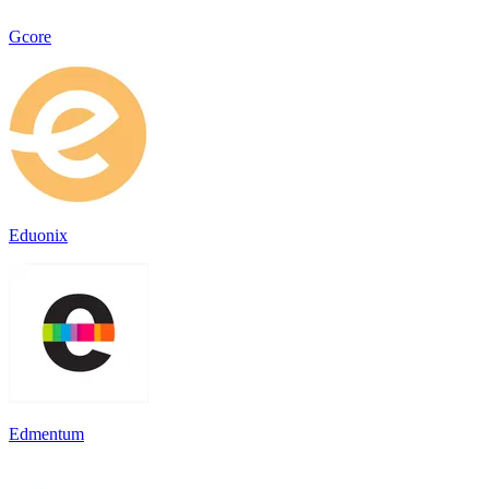
Gcore
Eduonix
Edmentum