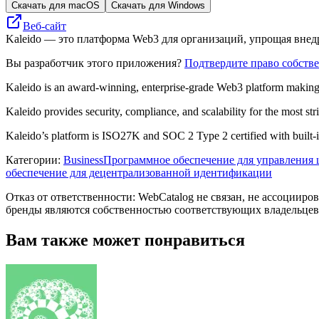
Скачать для macOS
Скачать для Windows
Веб-сайт
Kaleido — это платформа Web3 для организаций, упрощая внед
Вы разработчик этого приложения?
Подтвердите право собств
Kaleido is an award-winning, enterprise-grade Web3 platform making bl
Kaleido provides security, compliance, and scalability for the most str
Kaleido’s platform is ISO27K and SOC 2 Type 2 certified with built-in
Категории
:
Business
Программное обеспечение для управления
обеспечение для децентрализованной идентификации
Отказ от ответственности: WebCatalog не связан, не ассоцииро
бренды являются собственностью соответствующих владельцев
Вам также может понравиться