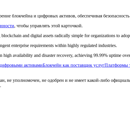
рение блокчейна и цифровых активов, обеспечивая безопасность
енности
, чтобы управлять этой карточкой.
ockchain and digital assets radically simple for organizations to adop
ingent enterprise requirements within highly regulated industries.
 high availability and disaster recovery, achieving 99.99% uptime over 
 цифровыми активами
Блокчейн как поставщик услуг
Платформы т
ван, не уполномочен, не одобрен и не имеет какой-либо официаль
.