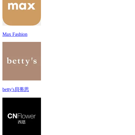
Max Fashion
betty's貝蒂思