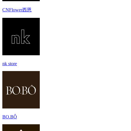
CNFlower西恩
nk store
BO.BÔ