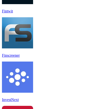
Fintwit
Finscreener
InvestNext