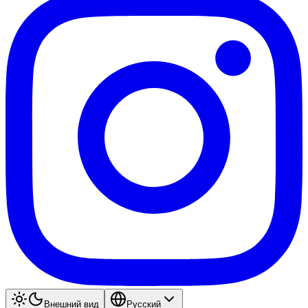
Внешний вид
Pyccкий