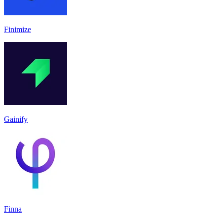
Finimize
Gainify
Finna