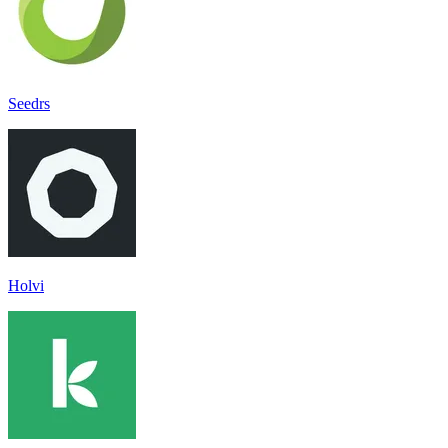
Seedrs
Holvi