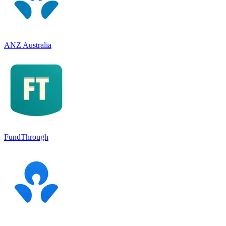
ANZ Australia
FundThrough