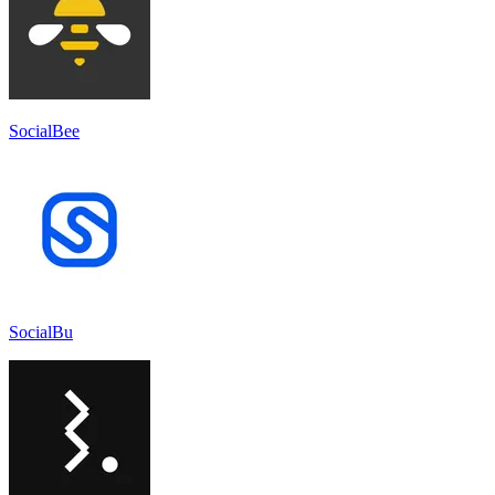
SocialBee
SocialBu