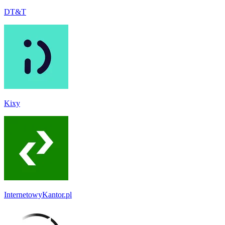
DT&T
Kixy
InternetowyKantor.pl