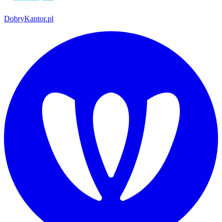
DobryKantor.pl