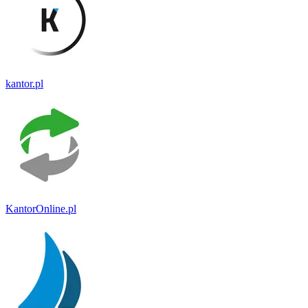
kantor.pl
KantorOnline.pl