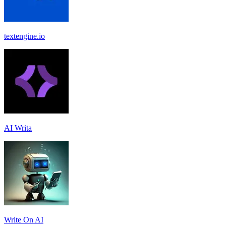
textengine.io
AI Writa
Write On AI