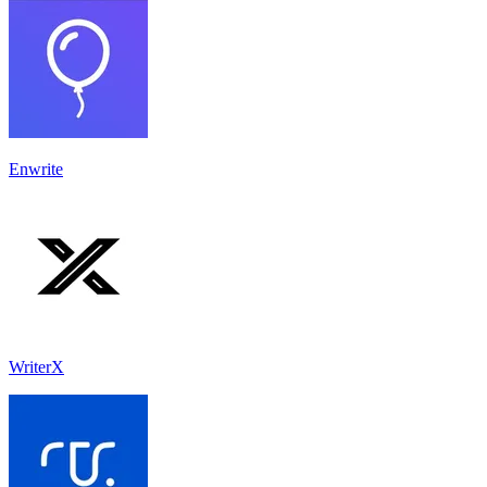
Enwrite
WriterX