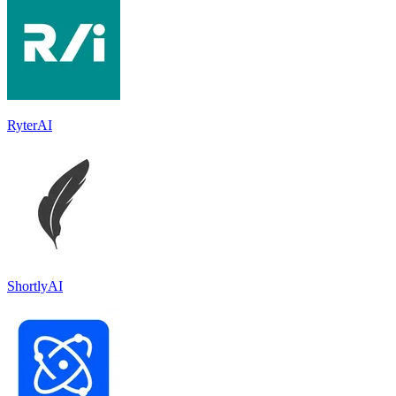
RyterAI
ShortlyAI