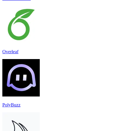
Overleaf
PolyBuzz