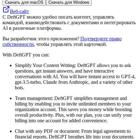
Скачать для macOS
Скачать для Windows
Веб-сайт
С DeftGPT можно удобно писать контент, управлять
командой, взаимодействовать с документами и интегрировать
AI в различные платформы.
Вы разработчик этого приложения?
Подтвердите право
собственности
, чтобы управлять этой карточкой.
With DeftGPT you can:
Simplify Your Content Writing: DeftGPT allows you to ask
questions, get instant answers, and have interactive
conversations with AI. You will have instant access to GPT-4,
gpt-3.5-turbo, Claude from Anthropic, and a variety of other
bots.
Team management: DeftGPT simplifies management and
billing by enabling you to invite unlimited members to your
organization account. This saves you money while boosting
overall productivity. Plus, with our plan, you can unify your
billing into one account for added convenience.
Chat with any PDF or document: From legal agreements to
financial reports, DeftGPT breathes life into your documents.