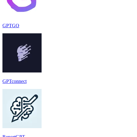
GPTGO
GPTconnect
ReportGPT