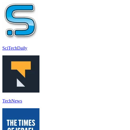
SciTechDaily
TechNews