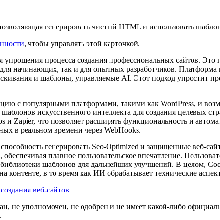
да, позволяющая генерировать чистый HTML и использовать шабл
енности
, чтобы управлять этой карточкой.
ля упрощения процесса создания профессиональных сайтов. Это 
для начинающих, так и для опытных разработчиков. Платформа п
таскивания и шаблоны, управляемые AI. Этот подход упростит пр
ию с популярными платформами, такими как WordPress, и возмо
 шаблонов искусственного интеллекта для создания целевых ст
ps и Zapier, что позволяет расширять функциональность и автома
нных в реальном времени через WebHooks.
 способность генерировать Seo-Optimized и защищенные веб-сай
обеспечивая плавное пользовательское впечатление. Пользовате
библиотеки шаблонов для дальнейших улучшений. В целом, Coded
на контенте, в то время как ИИ обрабатывает технические аспек
создания веб-сайтов
ван, не уполномочен, не одобрен и не имеет какой-либо официаль
.