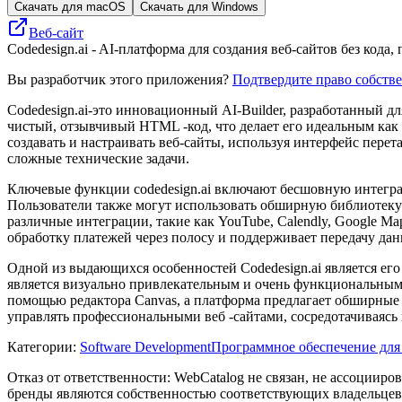
Скачать для macOS
Скачать для Windows
Веб-сайт
Codedesign.ai - AI-платформа для создания веб-сайтов без ко
Вы разработчик этого приложения?
Подтвердите право собств
Codedesign.ai-это инновационный AI-Builder, разработанный д
чистый, отзывчивый HTML -код, что делает его идеальным как 
создавать и настраивать веб-сайты, используя интерфейс пере
сложные технические задачи.
Ключевые функции codedesign.ai включают бесшовную интеграц
Пользователи также могут использовать обширную библиотеку
различные интеграции, такие как YouTube, Calendly, Google Ma
обработку платежей через полосу и поддерживает передачу да
Одной из выдающихся особенностей Codedesign.ai является его
является визуально привлекательным и очень функциональным, 
помощью редактора Canvas, а платформа предлагает обширные 
управлять профессиональными веб -сайтами, сосредотачиваясь 
Категории
:
Software Development
Программное обеспечение для 
Отказ от ответственности: WebCatalog не связан, не ассоцииро
бренды являются собственностью соответствующих владельцев