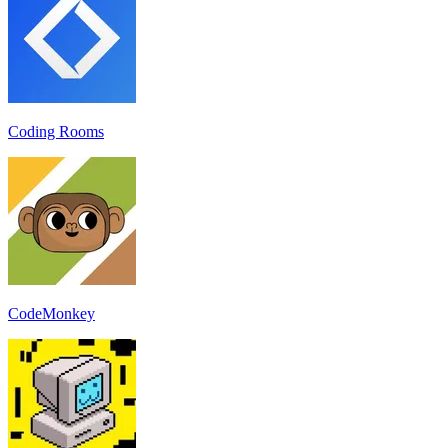
Coding Rooms
CodeMonkey