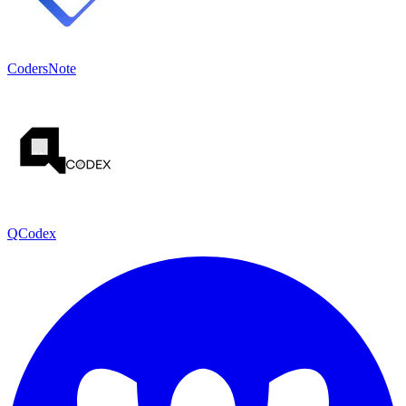
CodersNote
QCodex