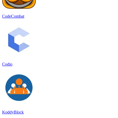
CodeCombat
Codio
KoddyBlock