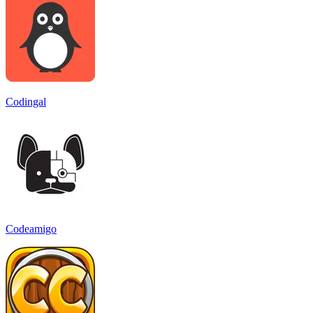
Codingal
Codeamigo