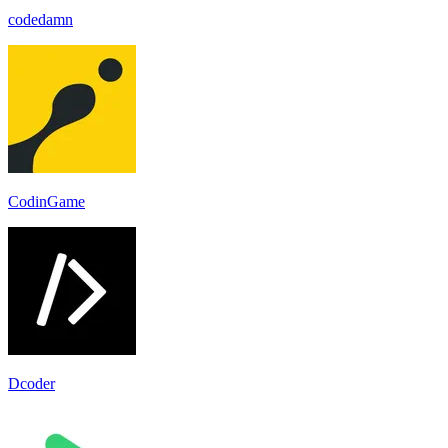
codedamn
CodinGame
Dcoder