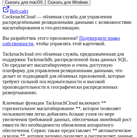
Скачать для macOS
Скачать для Windows
Веб-сайт
CockroachCloud — облачная служба для управления
распределёнными реляционными данными с возможностями
масштабирования и гео-репликации.
Вы разработчик этого приложения?
Подтвердите право
собственности
, чтобы управлять этой карточкой.
Tackroachcloud-это облачная служба, предназначенная для
поддержки Tackroachdb, распределенной базы данных SQL.
Он предлагает масштабируемую и очень доступную
платформу для управления реляционными данными, что
делает ее подходящей для облачных приложений, которые
требуют сильной последовательности и высокой
производительности в географически распределенных
развертываниях.
Ключевые функции TackroachCloud включают **
горизонтальное масштабирование **, которое позволяет
пользователям легко добавлять больше узлов по мере
увеличения требований данных, обеспечивая линейный рост
емкости без необходимости обновления аппаратного
обеспечения. Сервис также предоставляет ** автоматическое
осколок **, которое разумно разделяет и распределяет данные