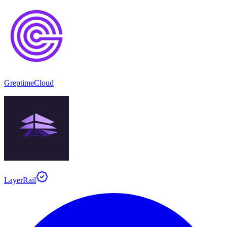
GreptimeCloud
LayerRail