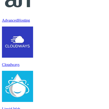
AdvancedHosting
Cloudways
Liquid Web