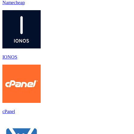
Namecheap
IONOS
cPanel