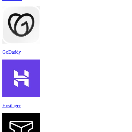
GoDaddy
Hostinger