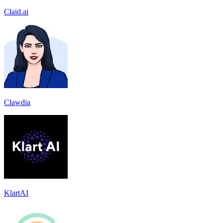
Claid.ai
Clawdia
KlartAI