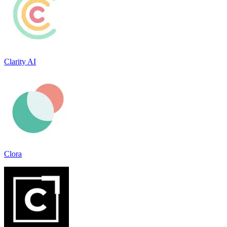
Clarity AI
Clora