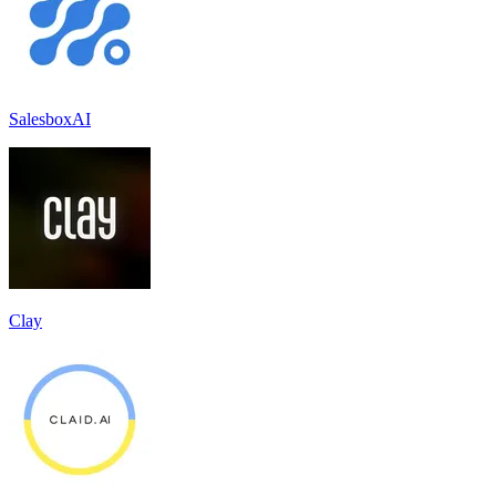
SalesboxAI
Clay