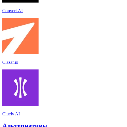
Convert.AI
Clazar.io
Cluely AI
Альтернативы