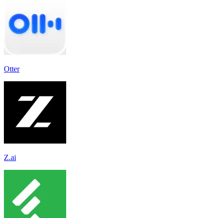
Otter
Z.ai