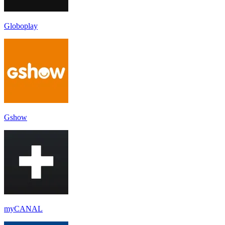
Globoplay
Gshow
myCANAL