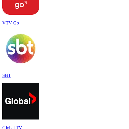
VTV Go
SBT
Global TV