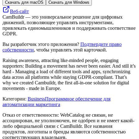
Скачать для macOS
Скачать для Windows
Веб-сайт
CamBuildr — это универсальное решение для цифровых
движений, позволяющее управлять инструментами,
привлекать единомышленников и поддерживать соответствие
GDPR.
Вы разработчик этого приложения?
Подтвердите право
собственности
, чтобы управлять этой карточкой.
Raising awareness, attracting like-minded people, engaging
supporters: Building a movement has never been easier. And still it’s
hard - Managing a load of different tools and apps, synchronizing
data across all platforms while staying GDPR-compliant. That’s
why we created Cambuildr, the first all-in-one solution for digital
movements - made in Europe.
Категории
:
Business
Программное обеспечение для
автоматизации маркетинга
Отказ от ответственности: WebCatalog не связан, не
ассоциирован, не уполномочен, не одобрен и не имеет какой-
либо официальной связи с CamBuildr. Все названия
продуктов, логотипы и бренды являются собственностью
соответствующих владельцев.