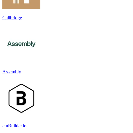
Callbridge
Assembly
cmBuilder.io