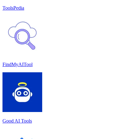
ToolsPedia
FindMyAITool
Good AI Tools