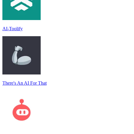
AI-Toolify
There's An AI For That