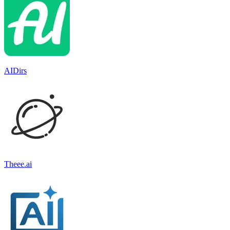
AIDirs
Theee.ai