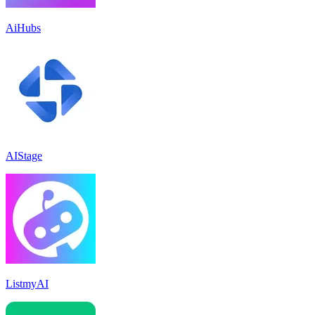
AiHubs
AIStage
ListmyAI