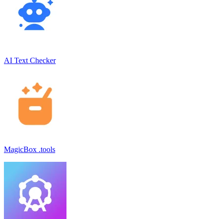
AI Text Checker
MagicBox .tools