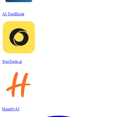
AI ToolBook
YouTools.ai
HuntifyAI