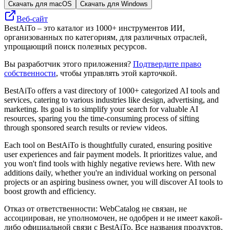
Скачать для macOS
Скачать для Windows
Веб-сайт
BestAiTo – это каталог из 1000+ инструментов ИИ,
организованных по категориям, для различных отраслей,
упрощающий поиск полезных ресурсов.
Вы разработчик этого приложения?
Подтвердите право
собственности
, чтобы управлять этой карточкой.
BestAiTo offers a vast directory of 1000+ categorized AI tools and
services, catering to various industries like design, advertising, and
marketing. Its goal is to simplify your search for valuable AI
resources, sparing you the time-consuming process of sifting
through sponsored search results or review videos.
Each tool on BestAiTo is thoughtfully curated, ensuring positive
user experiences and fair payment models. It prioritizes value, and
you won't find tools with highly negative reviews here. With new
additions daily, whether you're an individual working on personal
projects or an aspiring business owner, you will discover AI tools to
boost growth and efficiency.
Отказ от ответственности: WebCatalog не связан, не
ассоциирован, не уполномочен, не одобрен и не имеет какой-
либо официальной связи с BestAiTo. Все названия продуктов,