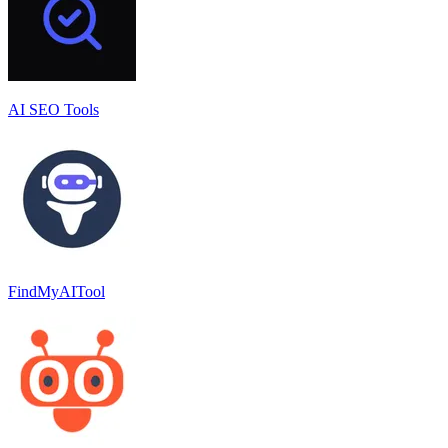
AI SEO Tools
FindMyAITool