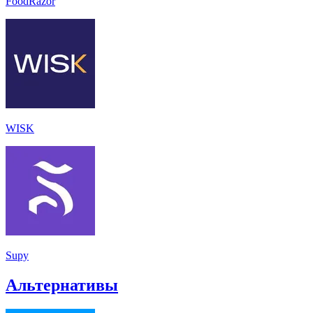
FoodRazor
WISK
Supy
Альтернативы