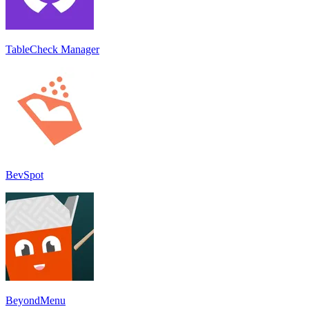
TableCheck Manager
BevSpot
BeyondMenu