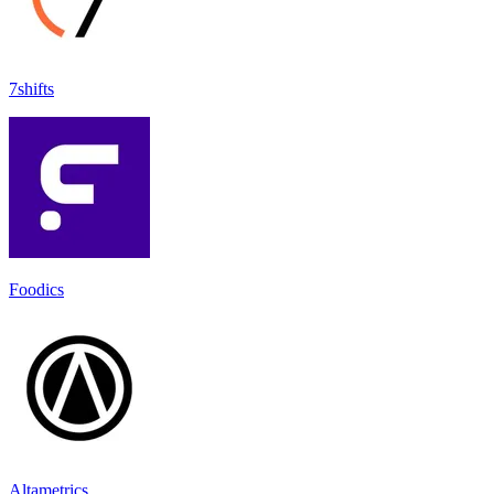
7shifts
Foodics
Altametrics