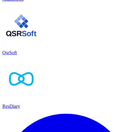
QsrSoft
ResDiary