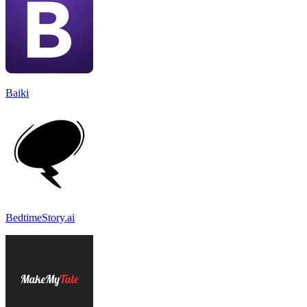
Baiki
BedtimeStory.ai