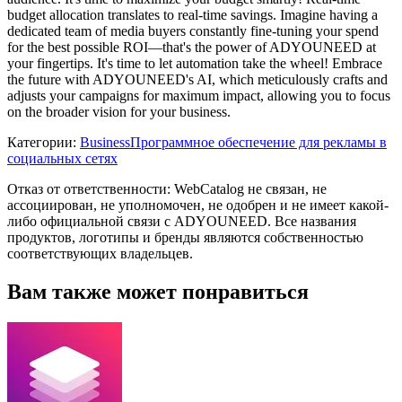
budget allocation translates to real-time savings. Imagine having a
dedicated team of media buyers constantly fine-tuning your spend
for the best possible ROI—that's the power of ADYOUNEED at
your fingertips. It's time to let automation take the wheel! Embrace
the future with ADYOUNEED's AI, which meticulously crafts and
adjusts your campaigns for maximum impact, allowing you to focus
on the broader vision for your business.
Категории
:
Business
Программное обеспечение для рекламы в
социальных сетях
Отказ от ответственности: WebCatalog не связан, не
ассоциирован, не уполномочен, не одобрен и не имеет какой-
либо официальной связи с ADYOUNEED. Все названия
продуктов, логотипы и бренды являются собственностью
соответствующих владельцев.
Вам также может понравиться