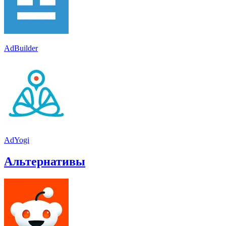
AdBuilder
AdYogi
Альтернативы