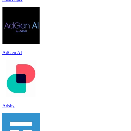
AdGen AI
Adsby