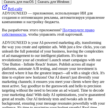
Скачать для macOS
Скачать для Windows
Веб-сайт
ADYOUNEED — приложение, использующее ИИ для
создания и оптимизации рекламы, автоматизируя управление
кампаниями и настройку бюджета.
Вы разработчик этого приложения?
Подтвердите право
собственности
, чтобы управлять этой карточкой.
ADYOUNEED is your AI-powered marketing ally, transforming
the way you create and optimize ads. With just a few clicks, you can
unleash the full potential of your business, leaving the complexities
of ad management to our intelligent platform. It's time to
revolutionize your ad creation! Launch smart campaigns with our
'One Button - Infinite Reach' feature. Publish across all major
platforms, automate A/B testing, and ensure your investment is
directed where it has the greatest impact—all with a single click. It's
time to explore new horizons! Our AI doesn't just diversify your
marketing channels; it ensures you meet your clients where they are
most active. Say goodbye to the guesswork and hello to precision
targeting without the need to become an ad wizard. Time to decode
your marketing data! With daily AI optimizations, you're guaranteed
great ad results. Our AI tirelessly tests and tweaks ads in the
background, ensuring your message resonates powerfully with your
audience. It's time to maximize your budget smartly! Real-time