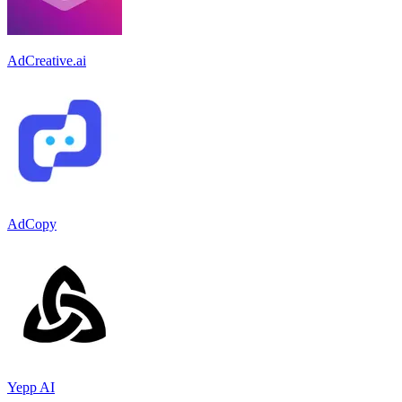
AdCreative.ai
AdCopy
Yepp AI