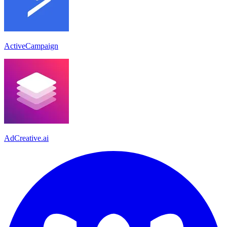
ActiveCampaign
AdCreative.ai