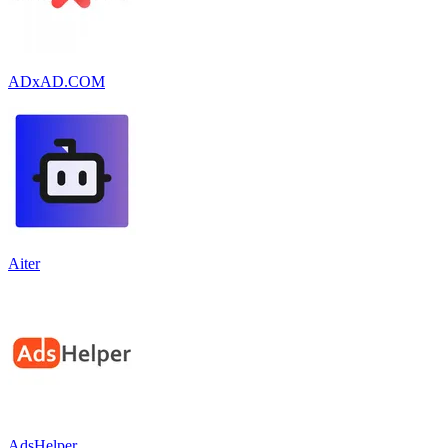
ADxAD.COM
Aiter
AdsHelper