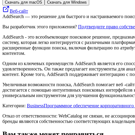
Скачать для macOS
Скачать для Windows
Веб-сайт
AddSearch — это решение для быстрого и настраиваемого пои
Вы разработчик этого приложения?
Подтвердите право собств
AddSearch - это всеобъемлющее поисковое решение, предназна
систему, которая легко интегрируется с различными платформ
расширенные функции поиска, включая фильтрацию по атрибута
контентом.
Одним из ключевых преимуществ AddSearch является его спосо
удовлетворенность. Он также предлагает инструменты для ана
контент. Кроме того, AddSearch поддерживает интеграцию с п
Увеличивая возможности поиска, AddSearch помогает веб -сай
достигается с помощью интуитивных поисковых интерфейсов и 
универсальным инструментом для улучшения функциональности
Категории
:
Business
Программное обеспечение корпоративного
Отказ от ответственности: WebCatalog не связан, не ассоцииро
бренды являются собственностью соответствующих владельцев
Вам также может понравиться