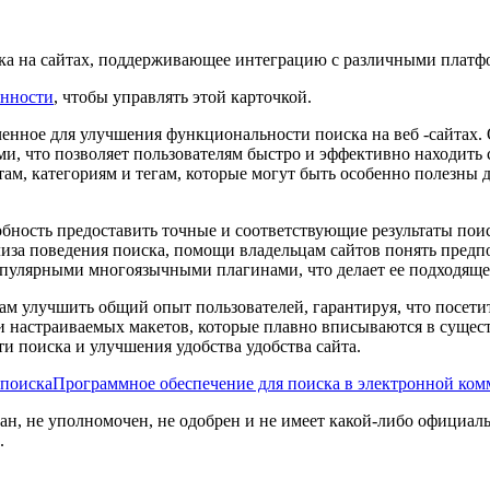
ска на сайтах, поддерживающее интеграцию с различными платф
енности
, чтобы управлять этой карточкой.
ченное для улучшения функциональности поиска на веб -сайтах
ами, что позволяет пользователям быстро и эффективно находит
м, категориям и тегам, которые могут быть особенно полезны 
бность предоставить точные и соответствующие результаты поис
лиза поведения поиска, помощи владельцам сайтов понять предп
опулярными многоязычными плагинами, что делает ее подходяще
там улучшить общий опыт пользователей, гарантируя, что посе
настраиваемых макетов, которые плавно вписываются в существ
 поиска и улучшения удобства удобства сайта.
 поиска
Программное обеспечение для поиска в электронной ко
ван, не уполномочен, не одобрен и не имеет какой-либо официал
.