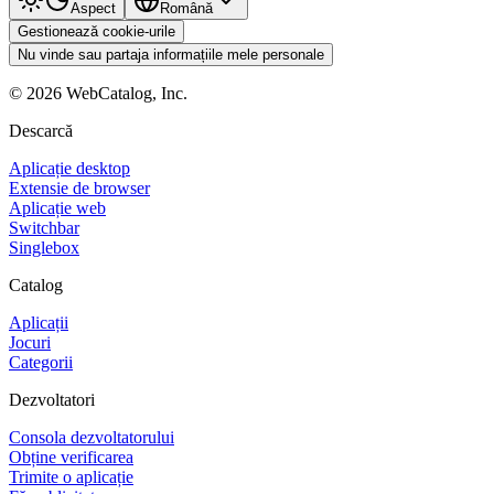
Aspect
Română
Gestionează cookie-urile
Nu vinde sau partaja informațiile mele personale
©
2026
WebCatalog, Inc.
Descarcă
Aplicație desktop
Extensie de browser
Aplicație web
Switchbar
Singlebox
Catalog
Aplicații
Jocuri
Categorii
Dezvoltatori
Consola dezvoltatorului
Obține verificarea
Trimite o aplicație