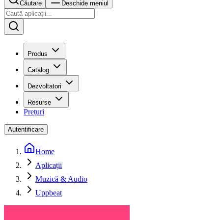
Căutare
Deschide meniul
Produs
Catalog
Dezvoltatori
Resurse
Prețuri
Autentificare
Home
Aplicații
Muzică & Audio
Uppbeat