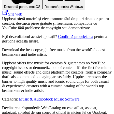
Descarcă pentru macOS
Descarcă pentru Windows
Site web
Uppbeat oferă muzică și efecte sonore fără drepturi de autor pentru
creatori; descarcă piese gratuite și freemium, compatibile cu
YouTube fără probleme de copyright sau demonetizare.
Ești dezvoltatorul acestei aplicații?
Confirmă proprietatea
pentru a
gestiona această listare.
Download the best copyright free music from the world's hottest
beatmakers and indie artists.
Uppbeat offers free music for creators & guarantees no YouTube
copyright issues or demonetization of content. It's the first freemium
music, sound effects and clips platform for creators, from a company
that's also committed to paying artists fairly. Uppbeat removes the
barrier to high-quality music and iconic sound clips for both casual
& experienced creators with a curated catalog of the world's top
beatmakers & indie artists.
Categorii
:
Music & Audio
Stock Music Software
Declinare a răspunderii: WebCatalog nu este afiliat, asociat,
autorizat, aprobat de sau conectat oficial în niciun fel cu Uppbeat.