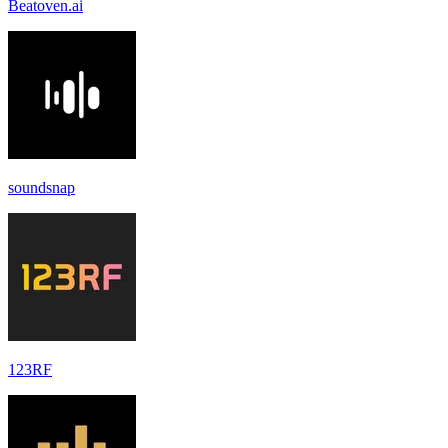
Beatoven.ai
soundsnap
123RF