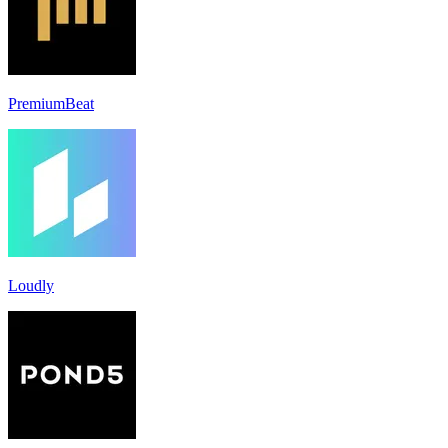
PremiumBeat
Loudly