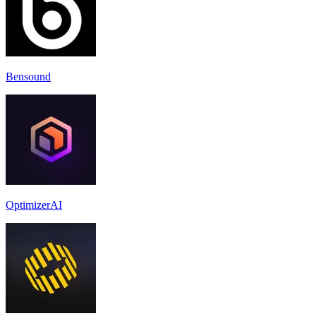
Bensound
OptimizerAI