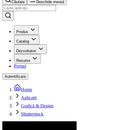
Căutare
Deschide meniul
Produs
Catalog
Dezvoltatori
Resurse
Prețuri
Autentificare
Home
Aplicații
Grafică & Design
Shutterstock