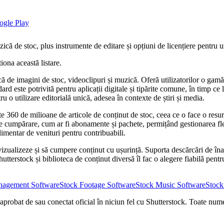
zică de stoc, plus instrumente de editare și opțiuni de licențiere pentru u
iona această listare.
ă de imagini de stoc, videoclipuri și muzică. Oferă utilizatorilor o gamă l
ndard este potrivită pentru aplicații digitale și tipărite comune, în timp ce
ru o utilizare editorială unică, adesea în contexte de știri și media.
te 360 ​​de milioane de articole de conținut de stoc, ceea ce o face o resu
 de cumpărare, cum ar fi abonamente și pachete, permițând gestionarea fle
limentar de venituri pentru contribuabili.
evizualizeze și să cumpere conținut cu ușurință. Suporta descărcări de înal
utterstock și biblioteca de conținut diversă îl fac o alegere fiabilă pentr
nagement Software
Stock Footage Software
Stock Music Software
Stock
 aprobat de sau conectat oficial în niciun fel cu Shutterstock. Toate numel