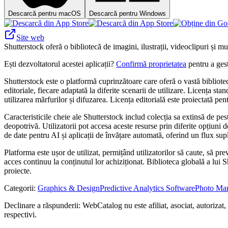
Descarcă pentru macOS
Descarcă pentru Windows
Site web
Shutterstock oferă o bibliotecă de imagini, ilustrații, videoclipuri și mu
Ești dezvoltatorul acestei aplicații?
Confirmă proprietatea
pentru a gest
Shutterstock este o platformă cuprinzătoare care oferă o vastă bibliotec
editoriale, fiecare adaptată la diferite scenarii de utilizare. Licența sta
utilizarea mărfurilor și difuzarea. Licența editorială este proiectată pent
Caracteristicile cheie ale Shutterstock includ colecția sa extinsă de pes
deopotrivă. Utilizatorii pot accesa aceste resurse prin diferite opțiuni
de date pentru AI și aplicații de învățare automată, oferind un flux sup
Platforma este ușor de utilizat, permițând utilizatorilor să caute, să pr
acces continuu la conținutul lor achiziționat. Biblioteca globală a lui Sh
proiecte.
Categorii
:
Graphics & Design
Predictive Analytics Software
Photo Ma
Declinare a răspunderii: WebCatalog nu este afiliat, asociat, autorizat,
respectivi.