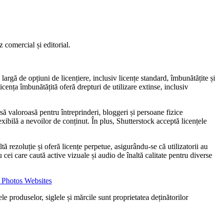
z comercial și editorial.
argă de opțiuni de licențiere, inclusiv licențe standard, îmbunătățite și
 licența îmbunătățită oferă drepturi de utilizare extinse, inclusiv
rsă valoroasă pentru întreprinderi, bloggeri și persoane fizice
xibilă a nevoilor de conținut. În plus, Shutterstock acceptă licențele
tă rezoluție și oferă licențe perpetue, asigurându-se că utilizatorii au
u cei care caută active vizuale și audio de înaltă calitate pentru diverse
 Photos Websites
e produselor, siglele și mărcile sunt proprietatea deținătorilor