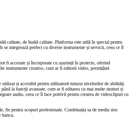
ă calitate, de înaltă calitate. Platforma este utilă în special pentru
s se integrează perfect cu diverse instrumente și servicii, ceea ce îl
ot fi accesate și încorporate cu ușurință în proiecte, oferind
alte instrumente creative, cum ar fi editorii video, permițând
zat și accesibil pentru utilizatorii tuturor nivelurilor de abilități.
 până la funcții avansate, cum ar fi editarea cu mai multe straturi și
tegrare audio, ceea ce îl face potrivit pentru crearea de videoclipuri cu
nale, fie pentru scopuri profesionale. Combinația sa de media stoc
e banca.