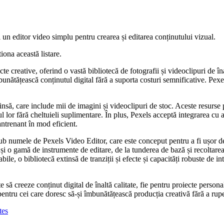
și un editor video simplu pentru crearea și editarea conținutului vizual.
iona această listare.
 creative, oferind o vastă bibliotecă de fotografii și videoclipuri de înalt
mbunătățească conținutul digital fără a suporta costuri semnificative. Pexel
insă, care include mii de imagini și videoclipuri de stoc. Aceste resurse p
tul lor fără cheltuieli suplimentare. În plus, Pexels acceptă integrarea cu 
 antrenant în mod eficient.
numele de Pexels Video Editor, care este conceput pentru a fi ușor de utili
 și o gamă de instrumente de editare, de la tunderea de bază și recoltarea
e, o bibliotecă extinsă de tranziții și efecte și capacități robuste de in
e să creeze conținut digital de înaltă calitate, fie pentru proiecte perso
ă pentru cei care doresc să-și îmbunătățească producția creativă fără a rup
tes