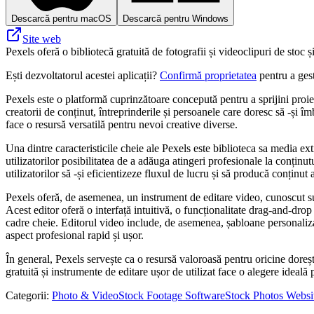
Descarcă pentru macOS
Descarcă pentru Windows
Site web
Pexels oferă o bibliotecă gratuită de fotografii și videoclipuri de stoc 
Ești dezvoltatorul acestei aplicații?
Confirmă proprietatea
pentru a gest
Pexels este o platformă cuprinzătoare concepută pentru a sprijini proiecte
creatorii de conținut, întreprinderile și persoanele care doresc să -și î
face o resursă versatilă pentru nevoi creative diverse.
Una dintre caracteristicile cheie ale Pexels este biblioteca sa media ext
utilizatorilor posibilitatea de a adăuga atingeri profesionale la conținu
utilizatorilor să -și eficientizeze fluxul de lucru și să producă conținut
Pexels oferă, de asemenea, un instrument de editare video, cunoscut sub 
Acest editor oferă o interfață intuitivă, o funcționalitate drag-and-drop
cadre cheie. Editorul video include, de asemenea, șabloane personalizabil
aspect profesional rapid și ușor.
În general, Pexels servește ca o resursă valoroasă pentru oricine doreșt
gratuită și instrumente de editare ușor de utilizat face o alegere ideal
Categorii
:
Photo & Video
Stock Footage Software
Stock Photos Websi