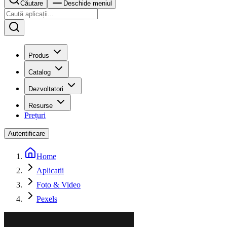
Căutare
Deschide meniul
Produs
Catalog
Dezvoltatori
Resurse
Prețuri
Autentificare
Home
Aplicații
Foto & Video
Pexels