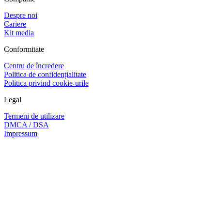
Despre noi
Cariere
Kit media
Conformitate
Centru de încredere
Politica de confidențialitate
Politica privind cookie-urile
Legal
Termeni de utilizare
DMCA / DSA
Impressum