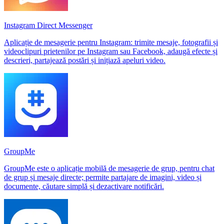
Instagram Direct Messenger
Aplicație de mesagerie pentru Instagram: trimite mesaje, fotografii și
videoclipuri prietenilor pe Instagram sau Facebook, adaugă efecte și
descrieri, partajează postări și inițiază apeluri video.
GroupMe
GroupMe este o aplicație mobilă de mesagerie de grup, pentru chat
de grup și mesaje directe; permite partajare de imagini, video și
documente, căutare simplă și dezactivare notificări.