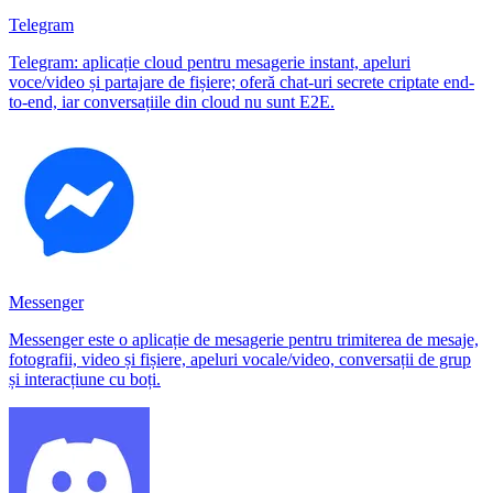
Telegram
Telegram: aplicație cloud pentru mesagerie instant, apeluri
voce/video și partajare de fișiere; oferă chat-uri secrete criptate end-
to-end, iar conversațiile din cloud nu sunt E2E.
Messenger
Messenger este o aplicație de mesagerie pentru trimiterea de mesaje,
fotografii, video și fișiere, apeluri vocale/video, conversații de grup
și interacțiune cu boți.