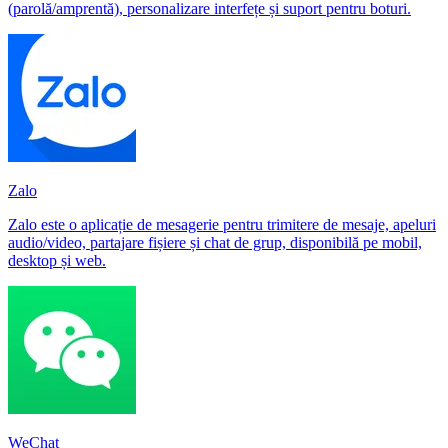
(parolă/amprentă), personalizare interfețe și suport pentru boturi.
Zalo
Zalo este o aplicație de mesagerie pentru trimitere de mesaje, apeluri
audio/video, partajare fișiere și chat de grup, disponibilă pe mobil,
desktop și web.
WeChat