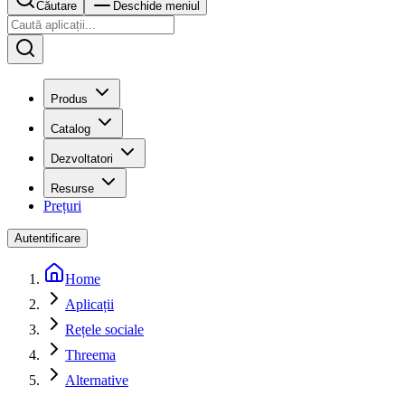
Căutare
Deschide meniul
Produs
Catalog
Dezvoltatori
Resurse
Prețuri
Autentificare
Home
Aplicații
Rețele sociale
Threema
Alternative