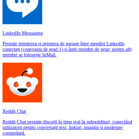
LinkedIn Messaging
Permite trimiterea și primirea de mesaje între membri LinkedIn
conectați (conexiuni de grad 1) și între membri de grup; pentru alți
membri se folosește InMail.
Reddit Chat
Reddit Chat permite discuții în timp real în subreddituri, conectând
utilizatorii pentru conversații text, linkuri, imagini și moderare
comunitară.