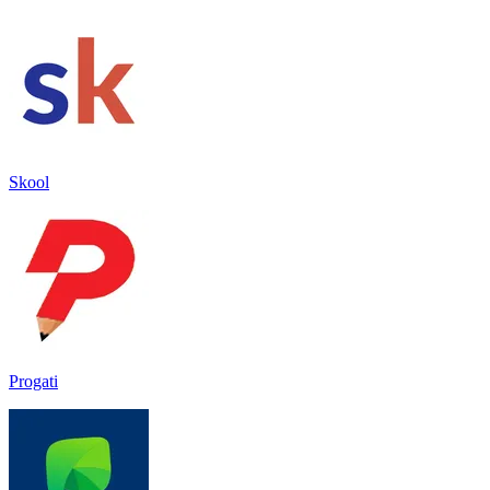
Skool
Progati