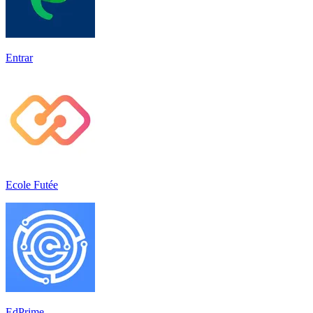
Entrar
Ecole Futée
EdPrime