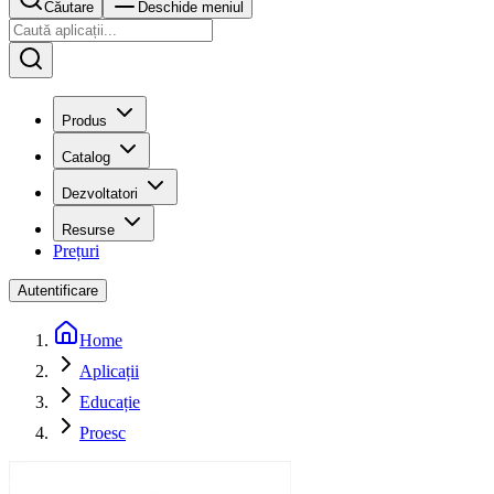
Căutare
Deschide meniul
Produs
Catalog
Dezvoltatori
Resurse
Prețuri
Autentificare
Home
Aplicații
Educație
Proesc