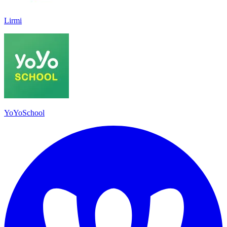
Lirmi
YoYoSchool