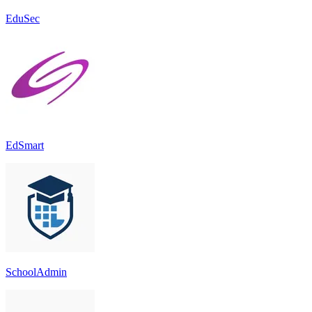
EduSec
EdSmart
SchoolAdmin