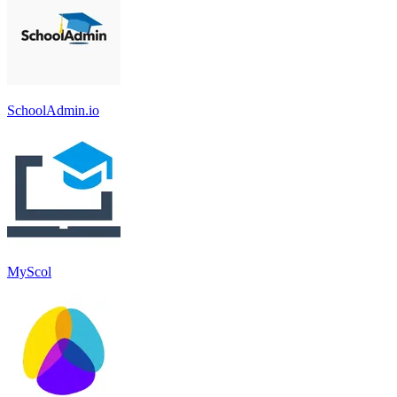
SchoolAdmin.io
MyScol