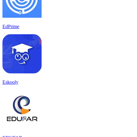
EdPrime
Eskooly