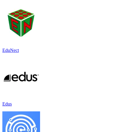
EduNect
Edus