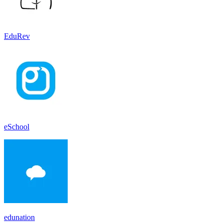
EduRev
eSchool
edunation