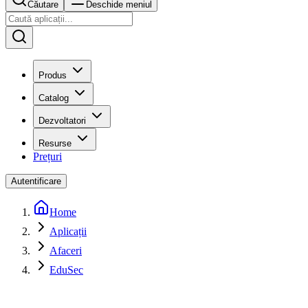
Căutare
Deschide meniul
Produs
Catalog
Dezvoltatori
Resurse
Prețuri
Autentificare
Home
Aplicații
Afaceri
EduSec