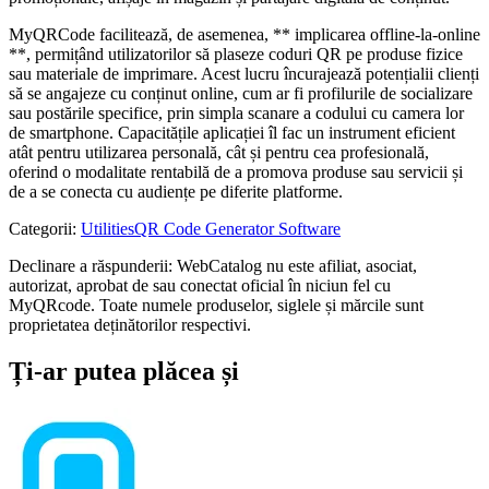
MyQRCode facilitează, de asemenea, ** implicarea offline-la-online
**, permițând utilizatorilor să plaseze coduri QR pe ​​produse fizice
sau materiale de imprimare. Acest lucru încurajează potențialii clienți
să se angajeze cu conținut online, cum ar fi profilurile de socializare
sau postările specifice, prin simpla scanare a codului cu camera lor
de smartphone. Capacitățile aplicației îl fac un instrument eficient
atât pentru utilizarea personală, cât și pentru cea profesională,
oferind o modalitate rentabilă de a promova produse sau servicii și
de a se conecta cu audiențe pe diferite platforme.
Categorii
:
Utilities
QR Code Generator Software
Declinare a răspunderii: WebCatalog nu este afiliat, asociat,
autorizat, aprobat de sau conectat oficial în niciun fel cu
MyQRcode. Toate numele produselor, siglele și mărcile sunt
proprietatea deținătorilor respectivi.
Ți-ar putea plăcea și