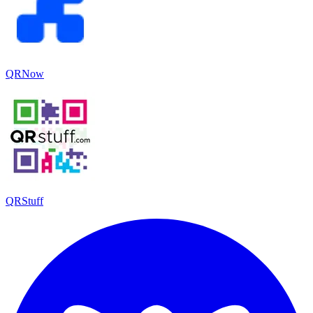
QRNow
QRStuff