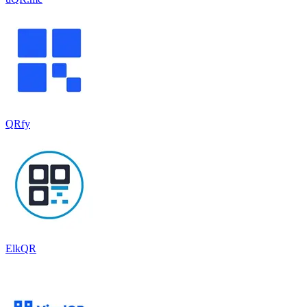
QRfy
ElkQR