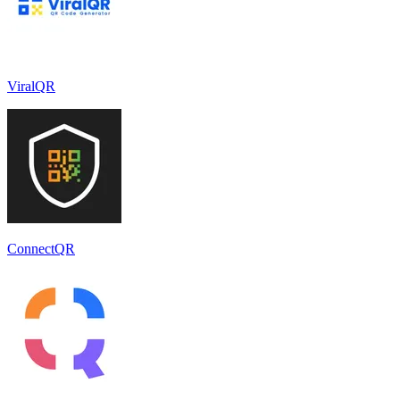
ViralQR
ConnectQR