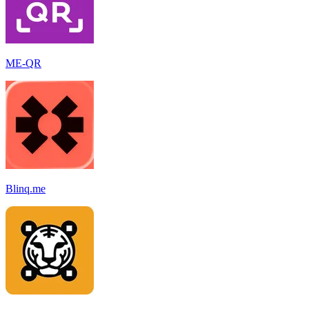
ME-QR
Blinq.me