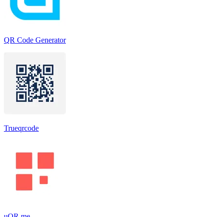
QR Code Generator
Trueqrcode
uQR.me