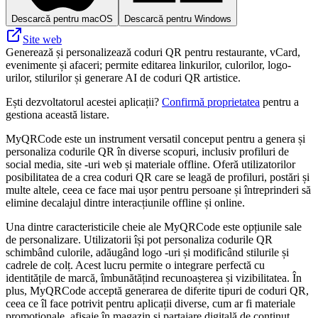
Descarcă pentru macOS
Descarcă pentru Windows
Site web
Generează și personalizează coduri QR pentru restaurante, vCard,
evenimente și afaceri; permite editarea linkurilor, culorilor, logo-
urilor, stilurilor și generare AI de coduri QR artistice.
Ești dezvoltatorul acestei aplicații?
Confirmă proprietatea
pentru a
gestiona această listare.
MyQRCode este un instrument versatil conceput pentru a genera și
personaliza codurile QR în diverse scopuri, inclusiv profiluri de
social media, site -uri web și materiale offline. Oferă utilizatorilor
posibilitatea de a crea coduri QR care se leagă de profiluri, postări și
multe altele, ceea ce face mai ușor pentru persoane și întreprinderi să
elimine decalajul dintre interacțiunile offline și online.
Una dintre caracteristicile cheie ale MyQRCode este opțiunile sale
de personalizare. Utilizatorii își pot personaliza codurile QR
schimbând culorile, adăugând logo -uri și modificând stilurile și
cadrele de colț. Acest lucru permite o integrare perfectă cu
identitățile de marcă, îmbunătățind recunoașterea și vizibilitatea. În
plus, MyQRCode acceptă generarea de diferite tipuri de coduri QR,
ceea ce îl face potrivit pentru aplicații diverse, cum ar fi materiale
promoționale, afișaje în magazin și partajare digitală de conținut.