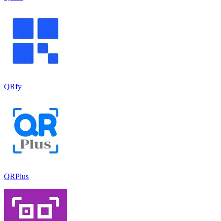
QRfy
QRPlus