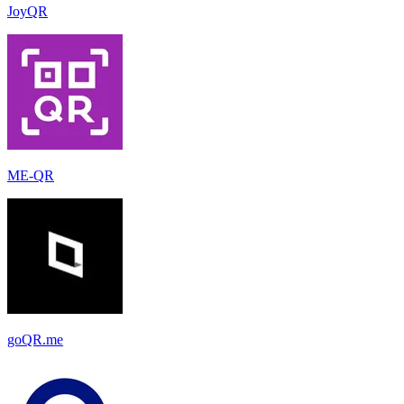
JoyQR
ME-QR
goQR.me