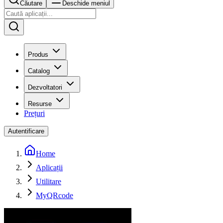
Căutare
Deschide meniul
Produs
Catalog
Dezvoltatori
Resurse
Prețuri
Autentificare
Home
Aplicații
Utilitare
MyQRcode