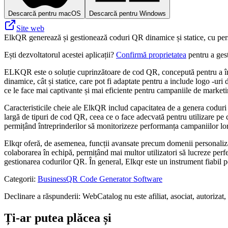
Descarcă pentru macOS
Descarcă pentru Windows
Site web
ElkQR generează și gestionează coduri QR dinamice și statice, cu person
Ești dezvoltatorul acestei aplicații?
Confirmă proprietatea
pentru a gest
ELKQR este o soluție cuprinzătoare de cod QR, concepută pentru a îmbun
dinamice, cât și statice, care pot fi adaptate pentru a include logo -uri
ce le face mai captivante și mai eficiente pentru campaniile de marketi
Caracteristicile cheie ale ElkQR includ capacitatea de a genera coduri
largă de tipuri de cod QR, ceea ce o face adecvată pentru utilizare pe că
permițând întreprinderilor să monitorizeze performanța campaniilor lor 
Elkqr oferă, de asemenea, funcții avansate precum domenii personaliza
colaborarea în echipă, permițând mai multor utilizatori să lucreze perf
gestionarea codurilor QR. În general, Elkqr este un instrument fiabil pe
Categorii
:
Business
QR Code Generator Software
Declinare a răspunderii: WebCatalog nu este afiliat, asociat, autorizat,
Ți-ar putea plăcea și