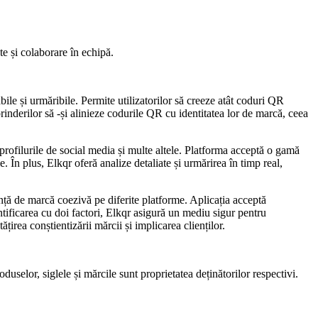
te și colaborare în echipă.
e și urmăribile. Permite utilizatorilor să creeze atât coduri QR
prinderilor să -și alinieze codurile QR cu identitatea lor de marcă, ceea
rofilurile de social media și multe altele. Platforma acceptă o gamă
. În plus, Elkqr oferă analize detaliate și urmărirea în timp real,
ță de marcă coezivă pe diferite platforme. Aplicația acceptă
tificarea cu doi factori, Elkqr asigură un mediu sigur pentru
irea conștientizării mărcii și implicarea clienților.
uselor, siglele și mărcile sunt proprietatea deținătorilor respectivi.