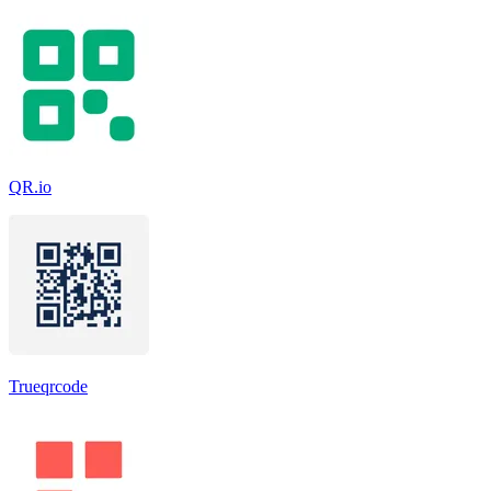
QR.io
Trueqrcode