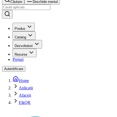
Căutare
Deschide meniul
Produs
Catalog
Dezvoltatori
Resurse
Prețuri
Autentificare
Home
Aplicații
Afaceri
ElkQR