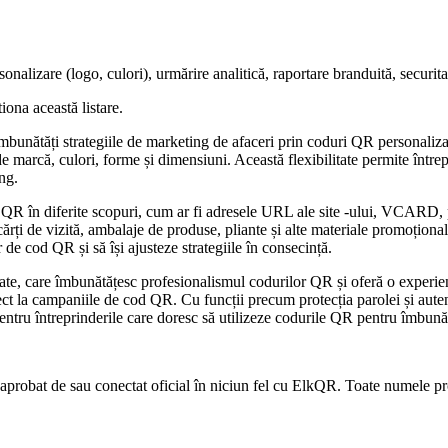
alizare (logo, culori), urmărire analitică, raportare branduită, securita
iona această listare.
ătăți strategiile de marketing de afaceri prin coduri QR personalizabil
 de marcă, culori, forme și dimensiuni. Această flexibilitate permite între
ng.
 QR în diferite scopuri, cum ar fi adresele URL ale site -ului, VCARD, p
rți de vizită, ambalaje de produse, pliante și alte materiale promoționale
de cod QR și să își ajusteze strategiile în consecință.
te, care îmbunătățesc profesionalismul codurilor QR și oferă o experien
ect la campaniile de cod QR. Cu funcții precum protecția parolei și auten
ntru întreprinderile care doresc să utilizeze codurile QR pentru îmbunătăț
 aprobat de sau conectat oficial în niciun fel cu ElkQR. Toate numele prod