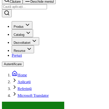
Căutare
Deschide meniul
Produs
Catalog
Dezvoltatori
Resurse
Prețuri
Autentificare
Home
Aplicații
Referință
Microsoft Translator