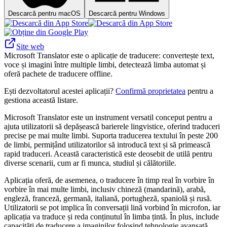
Descarcă pentru macOS
Descarcă pentru Windows
Site web
Microsoft Translator este o aplicație de traducere: convertește text,
voce și imagini între multiple limbi, detectează limba automat și
oferă pachete de traducere offline.
Ești dezvoltatorul acestei aplicații?
Confirmă proprietatea
pentru a
gestiona această listare.
Microsoft Translator este un instrument versatil conceput pentru a
ajuta utilizatorii să depășească barierele lingvistice, oferind traduceri
precise pe mai multe limbi. Suporta traducerea textului în peste 200
de limbi, permițând utilizatorilor să introducă text și să primească
rapid traduceri. Această caracteristică este deosebit de utilă pentru
diverse scenarii, cum ar fi munca, studiul și călătoriile.
Aplicația oferă, de asemenea, o traducere în timp real în vorbire în
vorbire în mai multe limbi, inclusiv chineză (mandarină), arabă,
engleză, franceză, germană, italiană, portugheză, spaniolă și rusă.
Utilizatorii se pot implica în conversații lină vorbind în microfon, iar
aplicația va traduce și reda conținutul în limba țintă. În plus, include
capacități de traducere a imaginilor folosind tehnologie avansată