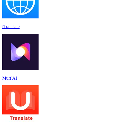
iTranslate
Murf AI