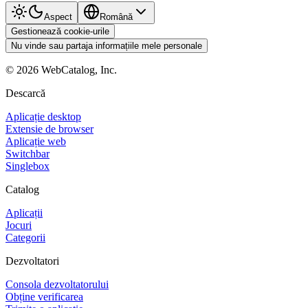
Aspect
Română
Gestionează cookie-urile
Nu vinde sau partaja informațiile mele personale
©
2026
WebCatalog, Inc.
Descarcă
Aplicație desktop
Extensie de browser
Aplicație web
Switchbar
Singlebox
Catalog
Aplicații
Jocuri
Categorii
Dezvoltatori
Consola dezvoltatorului
Obține verificarea