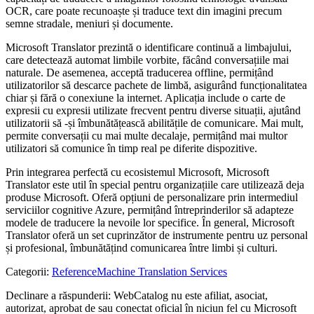
OCR, care poate recunoaște și traduce text din imagini precum
semne stradale, meniuri și documente.
Microsoft Translator prezintă o identificare continuă a limbajului,
care detectează automat limbile vorbite, făcând conversațiile mai
naturale. De asemenea, acceptă traducerea offline, permițând
utilizatorilor să descarce pachete de limbă, asigurând funcționalitatea
chiar și fără o conexiune la internet. Aplicația include o carte de
expresii cu expresii utilizate frecvent pentru diverse situații, ajutând
utilizatorii să -și îmbunătățească abilitățile de comunicare. Mai mult,
permite conversații cu mai multe decalaje, permițând mai multor
utilizatori să comunice în timp real pe diferite dispozitive.
Prin integrarea perfectă cu ecosistemul Microsoft, Microsoft
Translator este util în special pentru organizațiile care utilizează deja
produse Microsoft. Oferă opțiuni de personalizare prin intermediul
serviciilor cognitive Azure, permițând întreprinderilor să adapteze
modele de traducere la nevoile lor specifice. În general, Microsoft
Translator oferă un set cuprinzător de instrumente pentru uz personal
și profesional, îmbunătățind comunicarea între limbi și culturi.
Categorii
:
Reference
Machine Translation Services
Declinare a răspunderii: WebCatalog nu este afiliat, asociat,
autorizat, aprobat de sau conectat oficial în niciun fel cu Microsoft