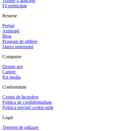
Trimite o aplicație
Fă publicitate
Resurse
Prețuri
Asistență
Blog
Program de afiliere
Starea sistemului
Companie
Despre noi
Cariere
Kit media
Conformitate
Centru de încredere
Politica de confidențialitate
Politica privind cookie-urile
Legal
Termeni de utilizare