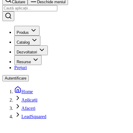
Căutare
Deschide meniul
Produs
Catalog
Dezvoltatori
Resurse
Prețuri
Autentificare
Home
Aplicații
Afaceri
LeadSquared