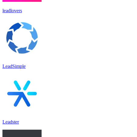
leadlovers
LeadSimple
Leadster