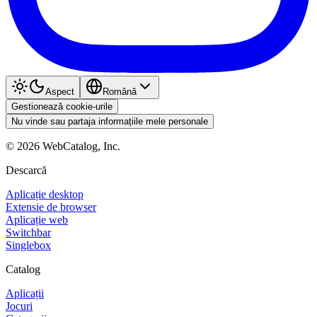
Aspect
Română
Gestionează cookie-urile
Nu vinde sau partaja informațiile mele personale
©
2026
WebCatalog, Inc.
Descarcă
Aplicație desktop
Extensie de browser
Aplicație web
Switchbar
Singlebox
Catalog
Aplicații
Jocuri