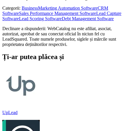
Categorii
:
Business
Marketing Automation Software
CRM
Software
Sales Performance Management Software
Lead Capture
Software
Lead Scoring Software
Debt Management Software
Declinare a răspunderii: WebCatalog nu este afiliat, asociat,
autorizat, aprobat de sau conectat oficial în niciun fel cu
LeadSquared. Toate numele produselor, siglele și mărcile sunt
proprietatea deținătorilor respectivi.
Ți-ar putea plăcea și
UpLead