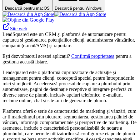
Descarcă pentru macOS
Descarcă pentru Windows
Site web
LeadSquared este un CRM și platformă de automatizare pentru
captarea și gestionarea potențialilor clienți, administrarea vânzărilor,
campanii (e-mail/SMS) și raportare.
Ești dezvoltatorul acestei aplicații?
Confirmă proprietatea
pentru a
gestiona această listare.
Leadsquared este o platformă cuprinzătoare de achiziție și
management pentru clienți, concepută special pentru întreprinderile
mici și mijlocii. Accelerează procesul de captare a plumbului prin
automatizare, pagini de destinație receptive și integrare perfectă cu
diverse surse de plumb, inclusiv apeluri telefonice, e -mailuri,
reclame online, chat și site -uri de generare de plumb.
Platforma oferă o serie de caracteristici de marketing și vânzări, cum
ar fi marketingul prin picurare, segmentarea, gestionarea pâlniei de
vânzări, informații comportamentale și perspective de marketing. De
asemenea, include o caracteristică personalizabilă de notare a
plumbului, care permite utilizatorilor să configureze etape de plumb
și scoruri pe baza unor activități specifice. Această capacitate ajută