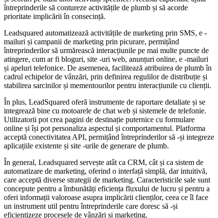
întreprinderile să contureze activitățile de plumb și să acorde
prioritate implicării în consecință.
Leadsquared automatizează activitățile de marketing prin SMS, e -
mailuri și campanii de marketing prin picurare, permițând
întreprinderilor să urmărească interacțiunile pe mai multe puncte de
atingere, cum ar fi bloguri, site -uri web, anunțuri online, e -mailuri
și apeluri telefonice. De asemenea, facilitează atribuirea de plumb în
cadrul echipelor de vânzări, prin definirea regulilor de distribuție și
stabilirea sarcinilor și mementourilor pentru interacțiunile cu clienții.
În plus, LeadSquared oferă instrumente de raportare detaliate și se
integrează bine cu motoarele de chat web și sistemele de telefonie.
Utilizatorii pot crea pagini de destinație puternice cu formulare
online și își pot personaliza aspectul și comportamentul. Platforma
acceptă conectivitatea API, permițând întreprinderilor să -și integreze
aplicațiile existente și site -urile de generare de plumb.
În general, Leadsquared servește atât ca CRM, cât și ca sistem de
automatizare de marketing, oferind o interfață simplă, dar intuitivă,
care acceptă diverse strategii de marketing. Caracteristicile sale sunt
concepute pentru a îmbunătăți eficiența fluxului de lucru și pentru a
oferi informații valoroase asupra implicării clienților, ceea ce îl face
un instrument util pentru întreprinderile care doresc să -și
eficientizeze procesele de vânzări și marketing.