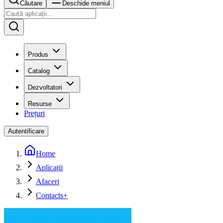
Căutare
Deschide meniul
Produs
Catalog
Dezvoltatori
Resurse
Prețuri
Autentificare
Home
Aplicații
Afaceri
Contacts+