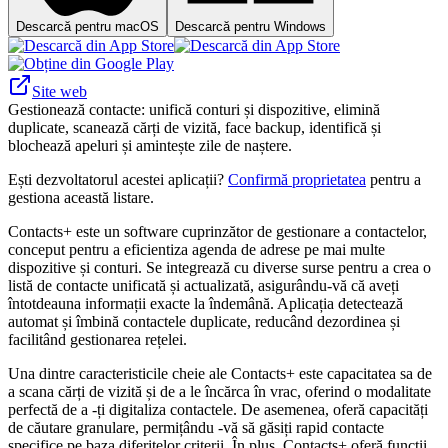
Descarcă pentru macOS
Descarcă pentru Windows
Site web
Gestionează contacte: unifică conturi și dispozitive, elimină
duplicate, scanează cărți de vizită, face backup, identifică și
blochează apeluri și amintește zile de naștere.
Ești dezvoltatorul acestei aplicații?
Confirmă proprietatea
pentru a
gestiona această listare.
Contacts+ este un software cuprinzător de gestionare a contactelor,
conceput pentru a eficientiza agenda de adrese pe mai multe
dispozitive și conturi. Se integrează cu diverse surse pentru a crea o
listă de contacte unificată și actualizată, asigurându-vă că aveți
întotdeauna informații exacte la îndemână. Aplicația detectează
automat și îmbină contactele duplicate, reducând dezordinea și
facilitând gestionarea rețelei.
Una dintre caracteristicile cheie ale Contacts+ este capacitatea sa de
a scana cărți de vizită și de a le încărca în vrac, oferind o modalitate
perfectă de a -ți digitaliza contactele. De asemenea, oferă capacități
de căutare granulare, permițându -vă să găsiți rapid contacte
specifice pe baza diferitelor criterii. În plus, Contacts+ oferă funcții