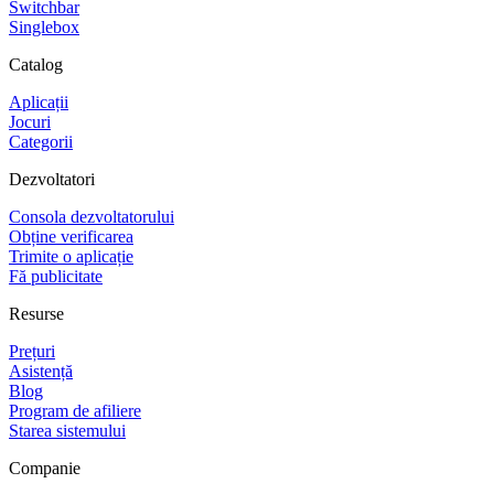
Switchbar
Singlebox
Catalog
Aplicații
Jocuri
Categorii
Dezvoltatori
Consola dezvoltatorului
Obține verificarea
Trimite o aplicație
Fă publicitate
Resurse
Prețuri
Asistență
Blog
Program de afiliere
Starea sistemului
Companie