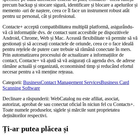
precum backup și stocare sigură, identificare și blocare a apelurilor și
memento -uri de naștere, ceea ce îl face un instrument robust atât
pentru uz personal, cât și profesional.
Contacte+ acceptă compatibilitatea multiplă platformă, asigurându-
vă că informațiile dvs. de contact sunt accesibile pe dispozitivele
Android, Chrome, Web și Mac. Această flexibilitate vă permite să vă
gestionați și să accesați contactele de oriunde, ceea ce o face ideală
pentru rețelele de putere care trebuie să rămână conectate în mers.
Prin automatizarea procesului de actualizare a informațiilor de
contact, Contacte+ vă ajută să vă asigurați că agenda dvs. de adrese
rămâne actuală și organizată, economisind timp și reducând efortul
necesar pentru a vă menține rețeaua.
Categorii
:
Business
Contact Management Services
Business Card
Scanning Software
Declinare a răspunderii: WebCatalog nu este afiliat, asociat,
autorizat, aprobat de sau conectat oficial în niciun fel cu Contacts+.
Toate numele produselor, siglele și mărcile sunt proprietatea
deținătorilor respectivi.
Ți-ar putea plăcea și