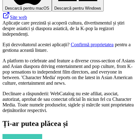
Descarcă pentru macOS
Descarcă pentru Windows
Site web
Aplicație care prezintă și acoperă cultura, divertismentul și știri
despre asiatici și diaspora asiatică, de la K-pop la regizori
independenți.
Ești dezvoltatorul acestei aplicații?
Confirmă proprietatea
pentru a
gestiona această listare.
A platform to celebrate and feature a diverse cross-section of Asians
and Asian diaspora driving entertainment and pop culture, from K-
pop sensations to independent film directors, and everyone in
between. 'Character Media' reports on the latest in Asian American
culture, entertainment and news.
Declinare a răspunderii: WebCatalog nu este afiliat, asociat,
autorizat, aprobat de sau conectat oficial în niciun fel cu Character
Media. Toate numele produselor, siglele și mărcile sunt proprietatea
deținătorilor respectivi.
Ți-ar putea plăcea și