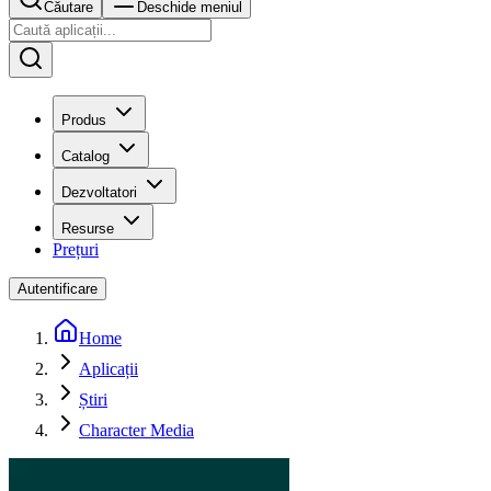
Căutare
Deschide meniul
Produs
Catalog
Dezvoltatori
Resurse
Prețuri
Autentificare
Home
Aplicații
Știri
Character Media