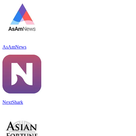
AsAmNews
NextShark