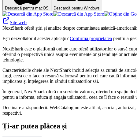
Descarcă pentru macOS
Descarcă pentru Windows
Site web
NextShark oferă știri și analize despre comunitatea asiatică-americană: 
Ești dezvoltatorul acestei aplicații?
Confirmă proprietatea
pentru a gest
NextShark este o platformă online care oferă utilizatorilor o sursă cupri
oferind o perspectivă unică asupra evenimentelor și tendințelor actuale.
tehnologie.
Caracteristicile cheie ale NextShark includ selecția sa curată de articol
largi, ceea ce o face o resursă valoroasă pentru cei care caută inform
implicarea și înțelegerea în rândul utilizatorilor săi.
În general, NextShark oferă un serviciu valoros, oferind un spațiu ded
pentru a informa, educa și angaja utilizatorii, ceea ce îl face o resursă 
Declinare a răspunderii: WebCatalog nu este afiliat, asociat, autorizat,
respectivi.
Ți-ar putea plăcea și