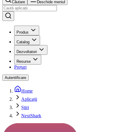
Căutare
Deschide meniul
Produs
Catalog
Dezvoltatori
Resurse
Prețuri
Autentificare
Home
Aplicații
Știri
NextShark