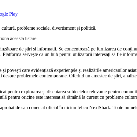
cultură, probleme sociale, divertisment și politică.
iona această listare.
nzătoare de știri și informații. Se concentrează pe furnizarea de conținut
 Platforma servește ca un hub pentru utilizatorii interesați să fie inform
e și povești care evidențiază experiențele și realizările americanilor asi
ații despre problemele contemporane. Oferind un amestec de știri, analiz
icat pentru explorarea și discutarea subiectelor relevante pentru comuni
utilă pentru oricine este interesat să rămână la curent cu probleme cultura
 aprobat de sau conectat oficial în niciun fel cu NextShark. Toate numele 