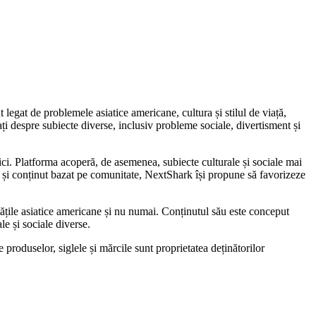
 legat de problemele asiatice americane, cultura și stilul de viață,
ați despre subiecte diverse, inclusiv probleme sociale, divertisment și
atici. Platforma acoperă, de asemenea, subiecte culturale și sociale mai
e și conținut bazat pe comunitate, NextShark își propune să favorizeze
tățile asiatice americane și nu numai. Conținutul său este conceput
le și sociale diverse.
produselor, siglele și mărcile sunt proprietatea deținătorilor