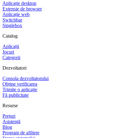
Aplicație desktop
Extensie de browser
Aplicație web
Switchbar
Singlebox
Catalog
Aplicații
Jocuri
Categorii
Dezvoltatori
Consola dezvoltatorului
Obține verificarea
Trimite o aplicație
Fă publicitate
Resurse
Prețuri
Asistență
Blog
Program de afiliere