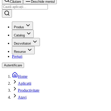
Căutare
Deschide meniul
Produs
Catalog
Dezvoltatori
Resurse
Prețuri
Autentificare
Home
Aplicații
Productivitate
Atavi