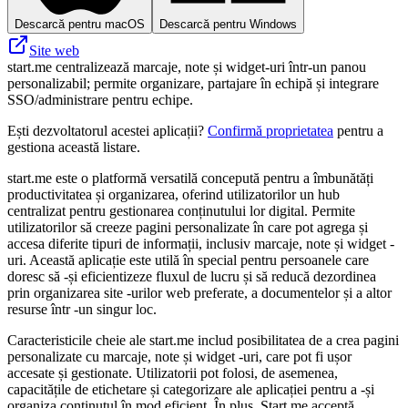
Descarcă pentru macOS
Descarcă pentru Windows
Site web
start.me centralizează marcaje, note și widget‑uri într‑un panou
personalizabil; permite organizare, partajare în echipă și integrare
SSO/administrare pentru echipe.
Ești dezvoltatorul acestei aplicații?
Confirmă proprietatea
pentru a
gestiona această listare.
start.me este o platformă versatilă concepută pentru a îmbunătăți
productivitatea și organizarea, oferind utilizatorilor un hub
centralizat pentru gestionarea conținutului lor digital. Permite
utilizatorilor să creeze pagini personalizate în care pot agrega și
accesa diferite tipuri de informații, inclusiv marcaje, note și widget -
uri. Această aplicație este utilă în special pentru persoanele care
doresc să -și eficientizeze fluxul de lucru și să reducă dezordinea
prin organizarea site -urilor web preferate, a documentelor și a altor
resurse într -un singur loc.
Caracteristicile cheie ale start.me includ posibilitatea de a crea pagini
personalizate cu marcaje, note și widget -uri, care pot fi ușor
accesate și gestionate. Utilizatorii pot folosi, de asemenea,
capacitățile de etichetare și categorizare ale aplicației pentru a -și
organiza conținutul în mod eficient. În plus, Start.me acceptă