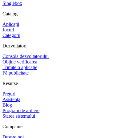
Singlebox
Catalog
Aplicații
Jocuri
Categorii
Dezvoltatori
Consola dezvoltatorului
Obține verificarea
Trimite o aplicație
Fă publicitate
Resurse
Prețuri
Asistență
Blog
Program de afiliere
Starea sistemului
Companie
Despre noi