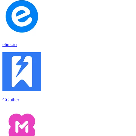
elink.io
GGather