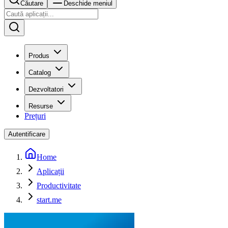
Căutare
Deschide meniul
Produs
Catalog
Dezvoltatori
Resurse
Prețuri
Autentificare
Home
Aplicații
Productivitate
start.me