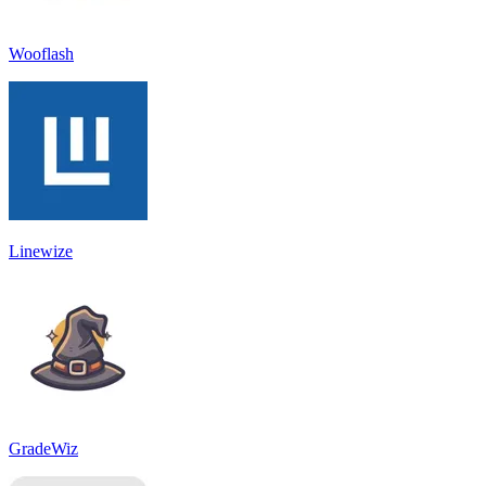
Wooflash
Linewize
GradeWiz