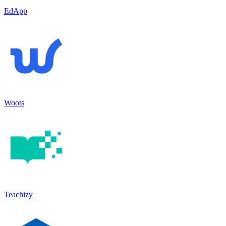
EdApp
Woots
Teachizy