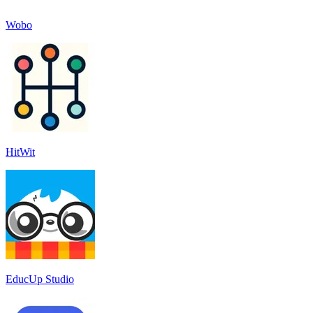
Wobo
HitWit
EducUp Studio