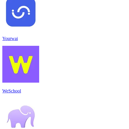
Yourwai
WeSchool