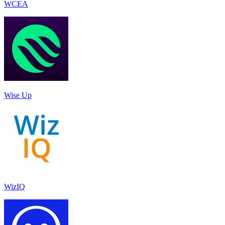
WCEA
Wise Up
WizIQ