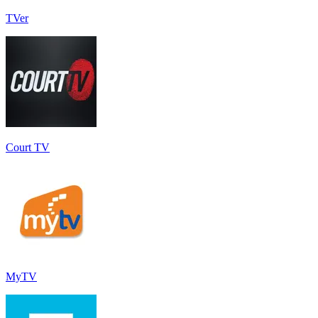
TVer
Court TV
MyTV