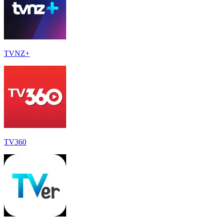
TVNZ+
TV360