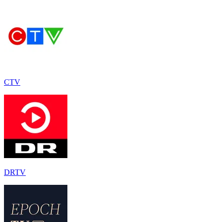
CTV
DRTV