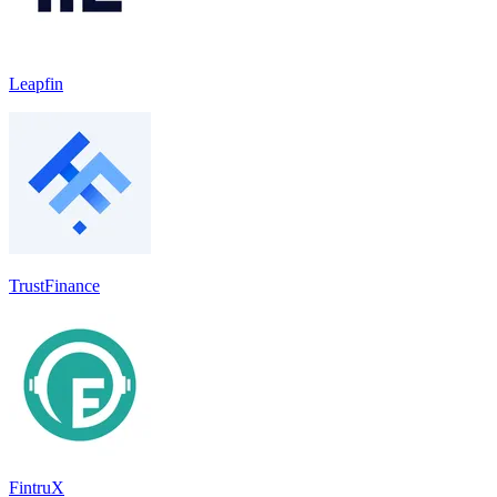
Leapfin
TrustFinance
FintruX