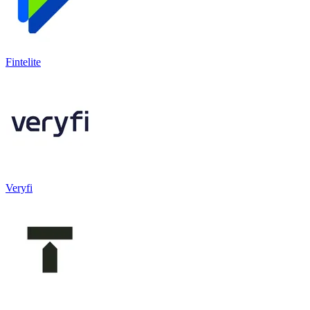
Fintelite
Veryfi