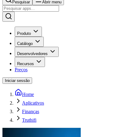
Pesquisar
Abrir menu
Produto
Catálogo
Desenvolvedores
Recursos
Preços
Iniciar sessão
Home
Aplicativos
Finanças
Truthifi