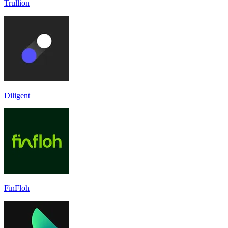
Trullion
Diligent
FinFloh