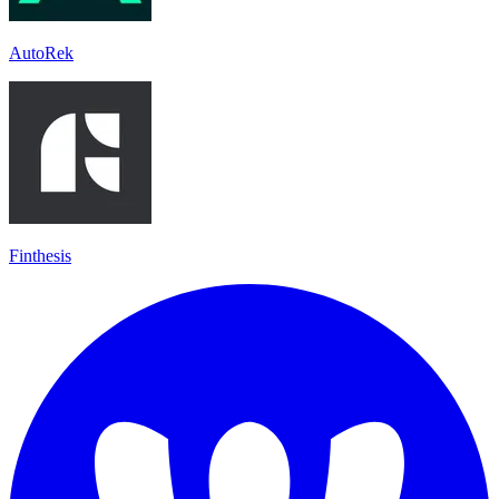
AutoRek
Finthesis