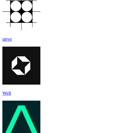
sieve
Well