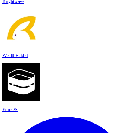
Brightwave
WealthRabbit
FirmOS