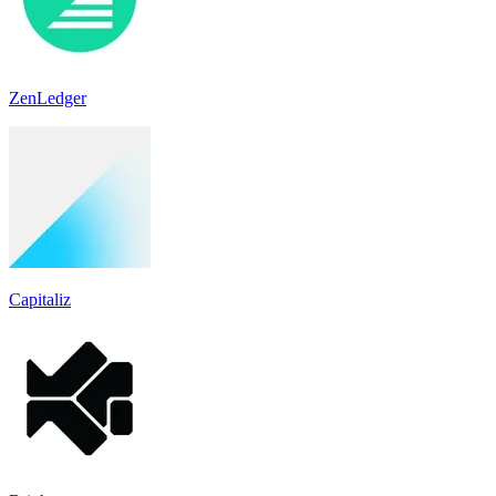
ZenLedger
Capitaliz