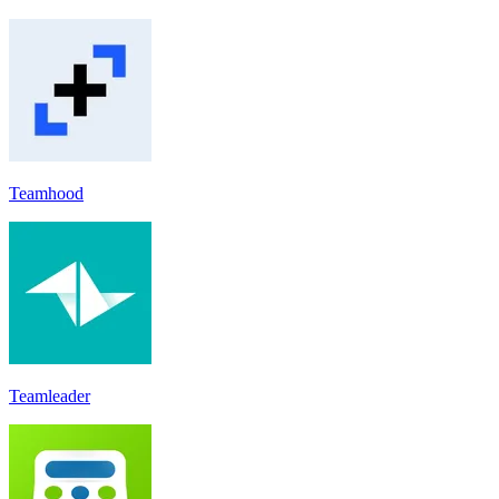
Teamhood
Teamleader