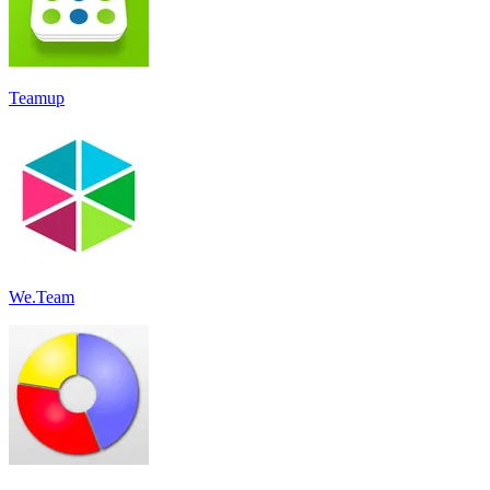
Teamup
We.Team