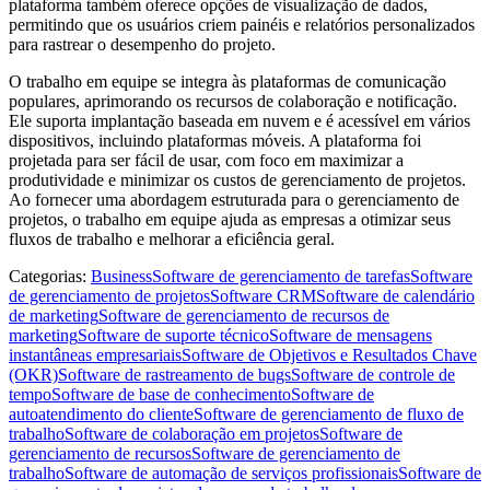
plataforma também oferece opções de visualização de dados,
permitindo que os usuários criem painéis e relatórios personalizados
para rastrear o desempenho do projeto.
O trabalho em equipe se integra às plataformas de comunicação
populares, aprimorando os recursos de colaboração e notificação.
Ele suporta implantação baseada em nuvem e é acessível em vários
dispositivos, incluindo plataformas móveis. A plataforma foi
projetada para ser fácil de usar, com foco em maximizar a
produtividade e minimizar os custos de gerenciamento de projetos.
Ao fornecer uma abordagem estruturada para o gerenciamento de
projetos, o trabalho em equipe ajuda as empresas a otimizar seus
fluxos de trabalho e melhorar a eficiência geral.
Categorias
:
Business
Software de gerenciamento de tarefas
Software
de gerenciamento de projetos
Software CRM
Software de calendário
de marketing
Software de gerenciamento de recursos de
marketing
Software de suporte técnico
Software de mensagens
instantâneas empresariais
Software de Objetivos e Resultados Chave
(OKR)
Software de rastreamento de bugs
Software de controle de
tempo
Software de base de conhecimento
Software de
autoatendimento do cliente
Software de gerenciamento de fluxo de
trabalho
Software de colaboração em projetos
Software de
gerenciamento de recursos
Software de gerenciamento de
trabalho
Software de automação de serviços profissionais
Software de