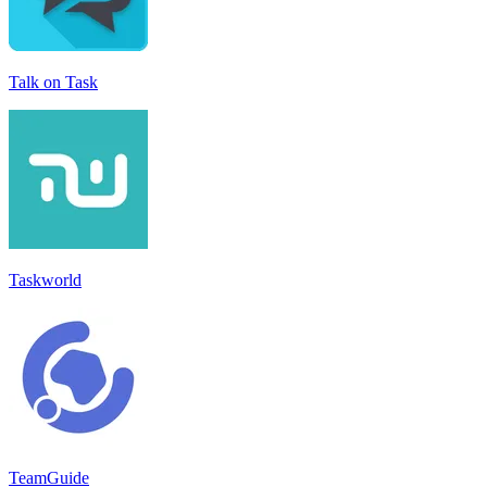
Talk on Task
Taskworld
TeamGuide