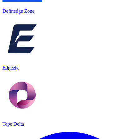
Definedge Zone
Edgeely
Tape Delta