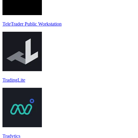
TeleTrader Public Workstation
TradingLite
Tradytics