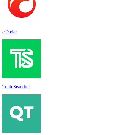
cTrader
TradeSearcher