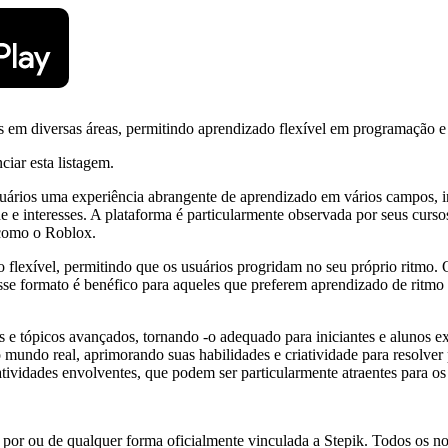
as em diversas áreas, permitindo aprendizado flexível em programação e
ciar esta listagem.
usuários uma experiência abrangente de aprendizado em vários campos,
dade e interesses. A plataforma é particularmente observada por seus c
 como o Roblox.
flexível, permitindo que os usuários progridam no seu próprio ritmo. O
Esse formato é benéfico para aqueles que preferem aprendizado de ritmo
s e tópicos avançados, tornando -o adequado para iniciantes e alunos 
do mundo real, aprimorando suas habilidades e criatividade para resolve
idades envolventes, que podem ser particularmente atraentes para os al
 por ou de qualquer forma oficialmente vinculada a Stepik. Todos os n