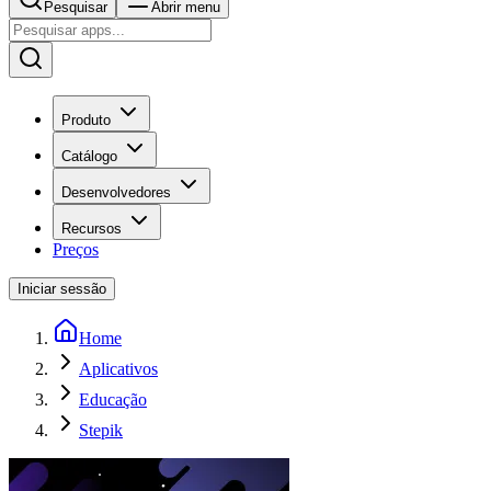
Pesquisar
Abrir menu
Produto
Catálogo
Desenvolvedores
Recursos
Preços
Iniciar sessão
Home
Aplicativos
Educação
Stepik